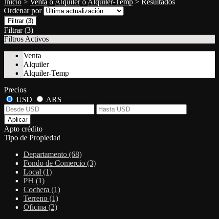
Inicio
>
Venta
o
Alquiler
o
Alquiler-Temp
> Resultados
Ordenar por
Filtrar
(3)
Filtrar
(3)
Filtros Activos
Venta
Alquiler
Alquiler-Temp
Precios
USD
ARS
Aplicar
Apto crédito
Tipo de Propiedad
Departamento (68)
Fondo de Comercio (3)
Local (1)
PH (1)
Cochera (1)
Terreno (1)
Oficina (2)