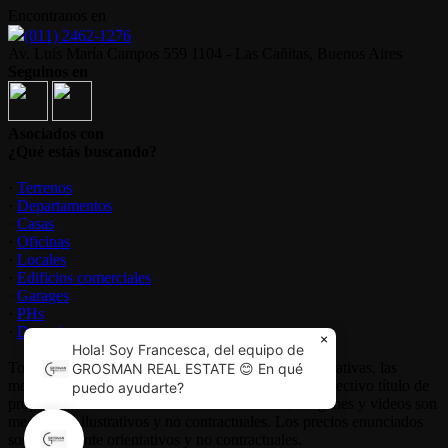
Encontranos en
(011) 2462-1276
Av. Luis María Campos 559 1104 - Las Cañitas, Buenos Aires
Seguinos en
Asociados con
¿Qué estás buscando?
·
Terrenos
·
Departamentos
·
Casas
·
Oficinas
·
Locales
·
Edificios comerciales
·
Garages
·
PHs
·
Depositos
×
Hola! Soy Francesca, del equipo de
Todas las medidas enunciadas son meramente orientativas, las
GROSMAN REAL ESTATE 😊 En qué
medidas exactas serán las que se expresen en el respectivo título de
puedo ayudarte?
propiedad de cada inmueble. Todas las fotos, imagenes y videos son
meramente ilustrativos y no contractuales. Los precios enunciados
son meramente orientativos y no contractuales.