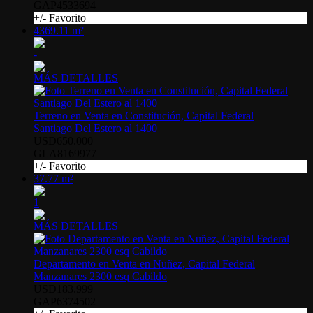
GAP4533694
+/- Favorito
4369.11 m²
-
MÁS DETALLES
Terreno en Venta en Constitución, Capital Federal
Santiago Del Estero al 1400
USD650.000
GLA8169977
+/- Favorito
37.77 m²
1
MÁS DETALLES
Departamento en Venta en Nuñez, Capital Federal
Manzanares 2300 esq Cabildo
USD183.999
GAP6374502