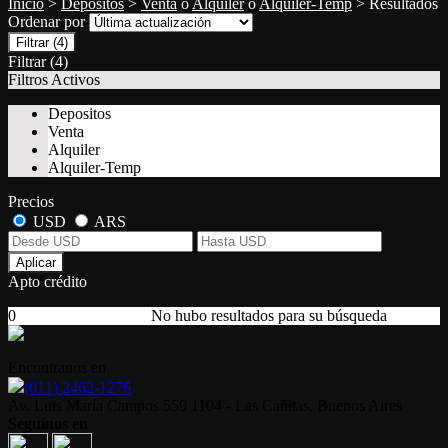
Inicio
>
Depositos
>
Venta
o
Alquiler
o
Alquiler-Temp
> Resultados
Ordenar por
Filtrar
(4)
Filtrar
(4)
Filtros Activos
Depositos
Venta
Alquiler
Alquiler-Temp
Precios
USD
ARS
Aplicar
Apto crédito
0
No hubo resultados para su búsqueda
Encontranos en
(011) 2462-1276
Av. Luis María Campos 559 1104 - Las Cañitas, Buenos Aires
Seguinos en