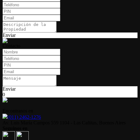
Enviar
Contacto
Enviar
0
Encontranos en
(011) 2462-1276
Av. Luis María Campos 559 1104 - Las Cañitas, Buenos Aires
Seguinos en