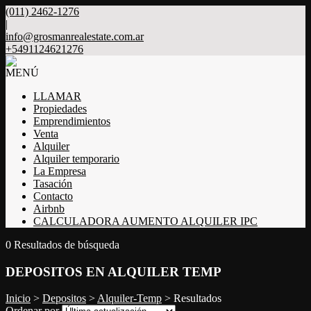
(011) 2462-1276
|
info@grosmanrealestate.com.ar
+5491124621276
MENÚ
LLAMAR
Propiedades
Emprendimientos
Venta
Alquiler
Alquiler temporario
La Empresa
Tasación
Contacto
Airbnb
CALCULADORA AUMENTO ALQUILER IPC
0 Resultados de búsqueda
DEPOSITOS EN ALQUILER TEMP
Inicio
>
Depositos
>
Alquiler-Temp
> Resultados
Ordenar por