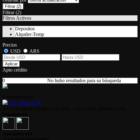
Filtrar
(2)
Filtrar
(2)
Filtros Activos
Depositos
Alquiler-Temp
Precios
USD
ARS
Aplicar
Apto crédito
0
No hubo resultados para su búsqueda
Encontranos en
(011) 2462-1276
Av. Luis María Campos 559 1104 - Las Cañitas, Buenos Aires
Seguinos en
Asociados con
¿Qué estás buscando?